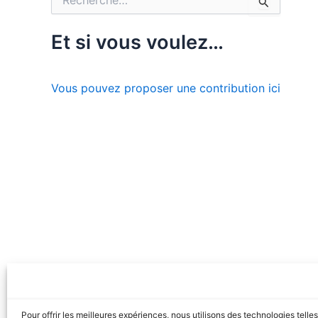
t
e
s
c
d
h
Et si vous voulez…
i
e
s
r
p
c
o
Vous pouvez proposer une contribution ici
h
n
e
i
r
b
l
:
e
s
Pour offrir les meilleures expériences, nous utilisons des technologies telle