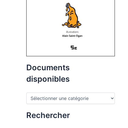
Documents
disponibles
D
o
c
u
Rechercher
m
e