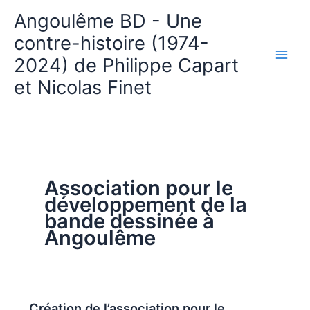
Aller
Angoulême BD - Une
au
contre-histoire (1974-
contenu
2024) de Philippe Capart
et Nicolas Finet
Association pour le
développement de la
bande dessinée à
Angoulême
Création de l’association pour le