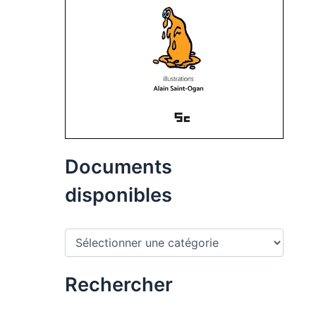
Documents
disponibles
D
o
c
u
Rechercher
m
e