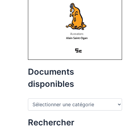
Documents
disponibles
D
o
c
u
Rechercher
m
e