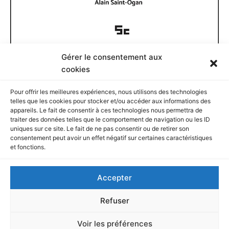
Gérer le consentement aux
Documents disponibles
cookies
Pour offrir les meilleures expériences, nous utilisons des technologies
D
telles que les cookies pour stocker et/ou accéder aux informations des
o
appareils. Le fait de consentir à ces technologies nous permettra de
c
traiter des données telles que le comportement de navigation ou les ID
u
Rechercher
uniques sur ce site. Le fait de ne pas consentir ou de retirer son
m
consentement peut avoir un effet négatif sur certaines caractéristiques
e
et fonctions.
n
R
t
e
Accepter
s
c
d
h
Et si vous voulez…
i
e
Refuser
s
r
p
c
Vous pouvez proposer une contribution ici
Voir les préférences
o
h