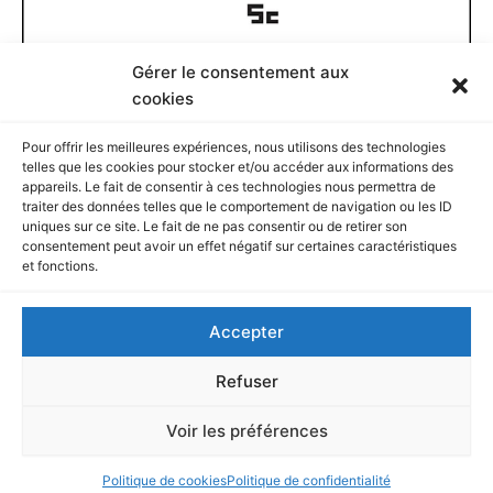
Gérer le consentement aux
Documents disponibles
cookies
Pour offrir les meilleures expériences, nous utilisons des technologies
D
telles que les cookies pour stocker et/ou accéder aux informations des
o
appareils. Le fait de consentir à ces technologies nous permettra de
c
traiter des données telles que le comportement de navigation ou les ID
u
Rechercher
uniques sur ce site. Le fait de ne pas consentir ou de retirer son
m
consentement peut avoir un effet négatif sur certaines caractéristiques
e
et fonctions.
n
R
t
e
Accepter
s
c
d
h
Et si vous voulez…
i
e
Refuser
s
r
p
c
Vous pouvez proposer une contribution ici
Voir les préférences
o
h
n
e
Politique de cookies
Politique de confidentialité
i
r