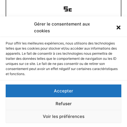
Gérer le consentement aux
Documents disponibles
cookies
Pour offrir les meilleures expériences, nous utilisons des technologies
D
telles que les cookies pour stocker et/ou accéder aux informations des
o
appareils. Le fait de consentir à ces technologies nous permettra de
c
traiter des données telles que le comportement de navigation ou les ID
u
Rechercher
uniques sur ce site. Le fait de ne pas consentir ou de retirer son
m
consentement peut avoir un effet négatif sur certaines caractéristiques
e
et fonctions.
n
R
t
e
Accepter
s
c
d
h
Et si vous voulez…
i
e
Refuser
s
r
p
c
Vous pouvez proposer une contribution ici
Voir les préférences
o
h
n
e