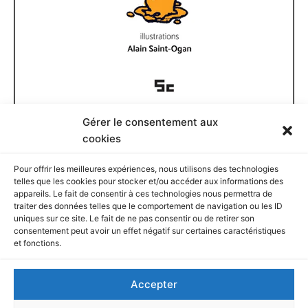
Gérer le consentement aux
Documents disponibles
cookies
Pour offrir les meilleures expériences, nous utilisons des technologies
D
telles que les cookies pour stocker et/ou accéder aux informations des
o
appareils. Le fait de consentir à ces technologies nous permettra de
c
traiter des données telles que le comportement de navigation ou les ID
u
Rechercher
uniques sur ce site. Le fait de ne pas consentir ou de retirer son
m
consentement peut avoir un effet négatif sur certaines caractéristiques
e
et fonctions.
n
R
t
e
Accepter
s
c
d
h
Et si vous voulez…