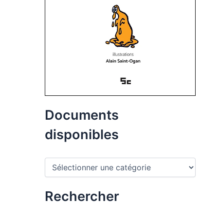
Documents
disponibles
D
o
c
u
Rechercher
m
e