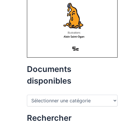
Documents
disponibles
D
o
c
u
Rechercher
m
e